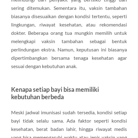
sering ditemukan. Sementara itu, vaksin tambahan
biasanya disesuaikan dengan kondisi tertentu, seperti
lingkungan, riwayat kesehatan, atau rekomendasi
dokter. Beberapa orang tua mungkin memilih untuk
melengkapi vaksin tambahan sebagai bentuk
perlindungan ekstra. Namun, keputusan ini biasanya
dipertimbangkan bersama tenaga kesehatan agar
sesuai dengan kebutuhan anak.
Kenapa setiap bayi bisa memiliki
kebutuhan berbeda
Meski jadwal imunisasi sudah tersedia, kondisi setiap
bayi tidak selalu sama. Ada faktor seperti kondisi
kesehatan, berat badan lahir, hingga riwayat medis
yang bisa memengaruhi waktu atau jenis vaksin yang