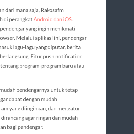
 dari mana saja, Rakosafm
h di perangkat
Android dan iOS
.
 pendengar yang ingin menikmati
wser. Melalui aplikasi ini, pendengar
suk lagu-lagu yang diputar, berita
 berlangsung. Fitur push notification
 tentang program-program baru atau
rmudah pendengarnya untuk tetap
ngar dapat dengan mudah
ram yang diinginkan, dan mengatur
ga dirancang agar ringan dan mudah
n bagi pendengar.