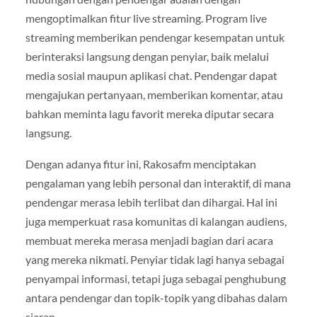
mengoptimalkan fitur live streaming. Program live
streaming memberikan pendengar kesempatan untuk
berinteraksi langsung dengan penyiar, baik melalui
media sosial maupun aplikasi chat. Pendengar dapat
mengajukan pertanyaan, memberikan komentar, atau
bahkan meminta lagu favorit mereka diputar secara
langsung.
Dengan adanya fitur ini, Rakosafm menciptakan
pengalaman yang lebih personal dan interaktif, di mana
pendengar merasa lebih terlibat dan dihargai. Hal ini
juga memperkuat rasa komunitas di kalangan audiens,
membuat mereka merasa menjadi bagian dari acara
yang mereka nikmati. Penyiar tidak lagi hanya sebagai
penyampai informasi, tetapi juga sebagai penghubung
antara pendengar dan topik-topik yang dibahas dalam
siaran.