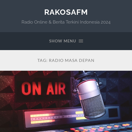
RAKOSAFM
Radio Online & Berita Terkini Indonesia 2024
SHOW MENU
TAG:
RADIO MASA DEPAN