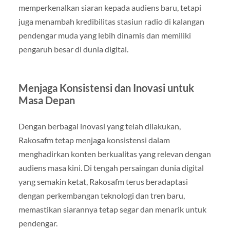
memperkenalkan siaran kepada audiens baru, tetapi
juga menambah kredibilitas stasiun radio di kalangan
pendengar muda yang lebih dinamis dan memiliki
pengaruh besar di dunia digital.
Menjaga Konsistensi dan Inovasi untuk
Masa Depan
Dengan berbagai inovasi yang telah dilakukan,
Rakosafm tetap menjaga konsistensi dalam
menghadirkan konten berkualitas yang relevan dengan
audiens masa kini. Di tengah persaingan dunia digital
yang semakin ketat, Rakosafm terus beradaptasi
dengan perkembangan teknologi dan tren baru,
memastikan siarannya tetap segar dan menarik untuk
pendengar.