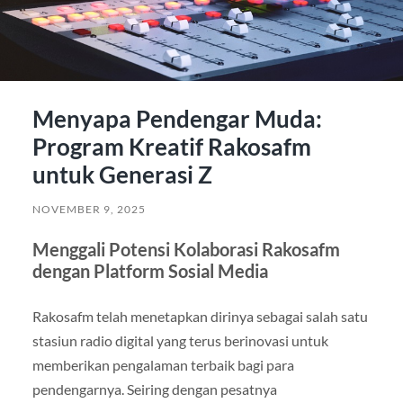
Menyapa Pendengar Muda:
Program Kreatif Rakosafm
untuk Generasi Z
NOVEMBER 9, 2025
Menggali Potensi Kolaborasi Rakosafm
dengan Platform Sosial Media
Rakosafm telah menetapkan dirinya sebagai salah satu
stasiun radio digital yang terus berinovasi untuk
memberikan pengalaman terbaik bagi para
pendengarnya. Seiring dengan pesatnya