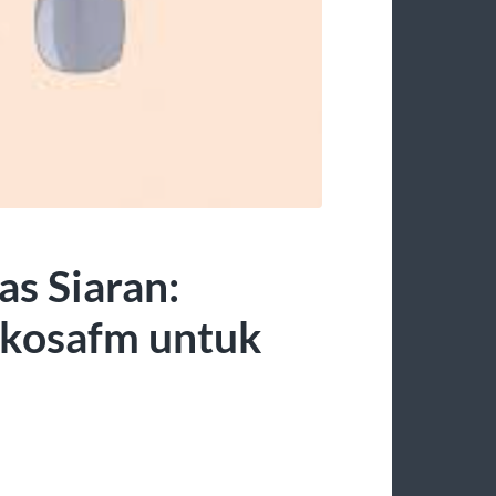
s Siaran:
akosafm untuk