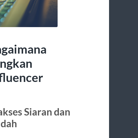
Bagaimana
ngkan
fluencer
kses Siaran dan
udah