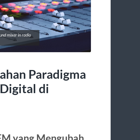
und mixer in radio
ahan Paradigma
Digital di
saFM yang Mengubah