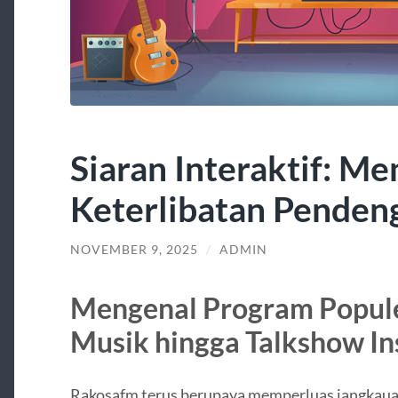
Siaran Interaktif: M
Keterlibatan Penden
NOVEMBER 9, 2025
/
ADMIN
Mengenal Program Popule
Musik hingga Talkshow Ins
Rakosafm terus berupaya memperluas jangka