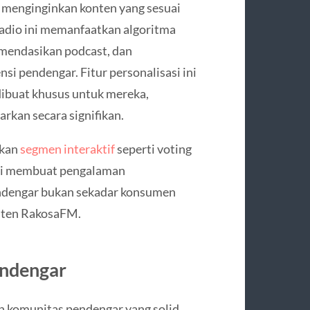
menginginkan konten yang sesuai
radio ini memanfaatkan algoritma
omendasikan podcast, dan
i pendengar. Fitur personalisasi ini
ibuat khusus untuk mereka,
kan secara signifikan.
rkan
segmen interaktif
seperti voting
 ini membuat pengalaman
ndengar bukan sekadar konsumen
onten RakosaFM.
endengar
omunitas pendengar yang solid.