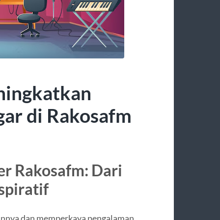
eningkatkan
gar di Rakosafm
r Rakosafm: Dari
piratif
uannya dan memperkaya pengalaman