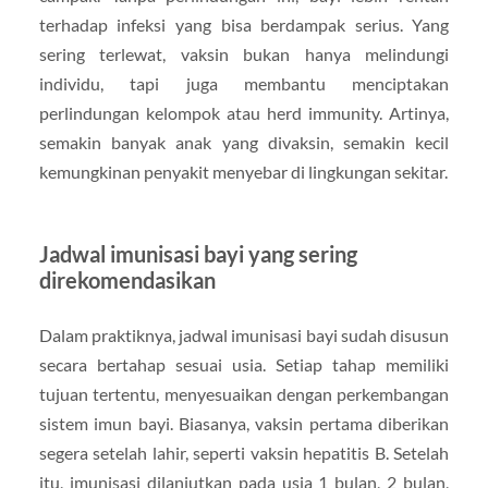
terhadap infeksi yang bisa berdampak serius. Yang
sering terlewat, vaksin bukan hanya melindungi
individu, tapi juga membantu menciptakan
perlindungan kelompok atau herd immunity. Artinya,
semakin banyak anak yang divaksin, semakin kecil
kemungkinan penyakit menyebar di lingkungan sekitar.
Jadwal imunisasi bayi yang sering
direkomendasikan
Dalam praktiknya, jadwal imunisasi bayi sudah disusun
secara bertahap sesuai usia. Setiap tahap memiliki
tujuan tertentu, menyesuaikan dengan perkembangan
sistem imun bayi. Biasanya, vaksin pertama diberikan
segera setelah lahir, seperti vaksin hepatitis B. Setelah
itu, imunisasi dilanjutkan pada usia 1 bulan, 2 bulan,