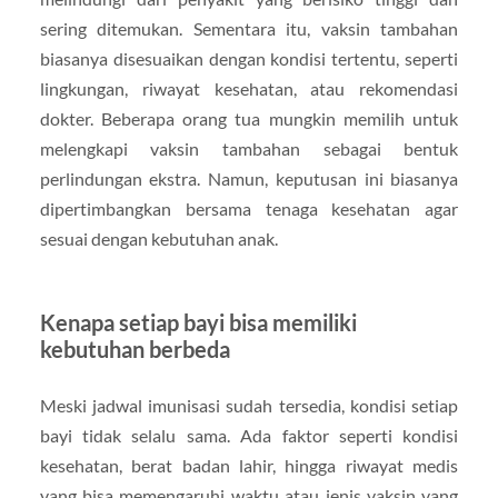
sering ditemukan. Sementara itu, vaksin tambahan
biasanya disesuaikan dengan kondisi tertentu, seperti
lingkungan, riwayat kesehatan, atau rekomendasi
dokter. Beberapa orang tua mungkin memilih untuk
melengkapi vaksin tambahan sebagai bentuk
perlindungan ekstra. Namun, keputusan ini biasanya
dipertimbangkan bersama tenaga kesehatan agar
sesuai dengan kebutuhan anak.
Kenapa setiap bayi bisa memiliki
kebutuhan berbeda
Meski jadwal imunisasi sudah tersedia, kondisi setiap
bayi tidak selalu sama. Ada faktor seperti kondisi
kesehatan, berat badan lahir, hingga riwayat medis
yang bisa memengaruhi waktu atau jenis vaksin yang