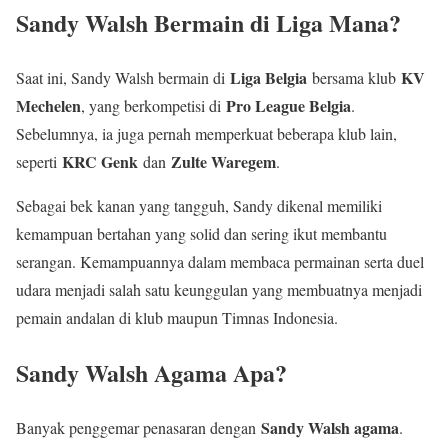
Sandy Walsh Bermain di Liga Mana?
Liga Belgia
KV
Saat ini, Sandy Walsh bermain di
bersama klub
Mechelen
Pro League Belgia
, yang berkompetisi di
.
Sebelumnya, ia juga pernah memperkuat beberapa klub lain,
KRC Genk
Zulte Waregem
seperti
dan
.
Sebagai bek kanan yang tangguh, Sandy dikenal memiliki
kemampuan bertahan yang solid dan sering ikut membantu
serangan. Kemampuannya dalam membaca permainan serta duel
udara menjadi salah satu keunggulan yang membuatnya menjadi
pemain andalan di klub maupun Timnas Indonesia.
Sandy Walsh Agama Apa?
Sandy Walsh agama
Banyak penggemar penasaran dengan
.