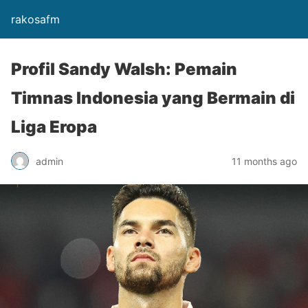
rakosafm
Profil Sandy Walsh: Pemain
Timnas Indonesia yang Bermain di
Liga Eropa
admin
11 months ago