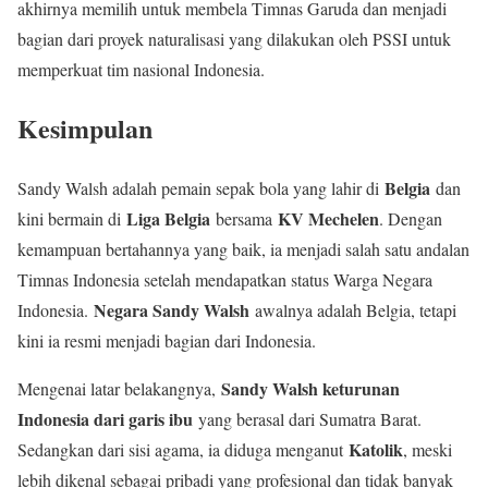
akhirnya memilih untuk membela Timnas Garuda dan menjadi
bagian dari proyek naturalisasi yang dilakukan oleh PSSI untuk
memperkuat tim nasional Indonesia.
Kesimpulan
Belgia
Sandy Walsh adalah pemain sepak bola yang lahir di
dan
Liga Belgia
KV Mechelen
kini bermain di
bersama
. Dengan
kemampuan bertahannya yang baik, ia menjadi salah satu andalan
Timnas Indonesia setelah mendapatkan status Warga Negara
Negara Sandy Walsh
Indonesia.
awalnya adalah Belgia, tetapi
kini ia resmi menjadi bagian dari Indonesia.
Sandy Walsh keturunan
Mengenai latar belakangnya,
Indonesia dari garis ibu
yang berasal dari Sumatra Barat.
Katolik
Sedangkan dari sisi agama, ia diduga menganut
, meski
lebih dikenal sebagai pribadi yang profesional dan tidak banyak