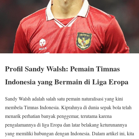
Profil Sandy Walsh: Pemain Timnas
Indonesia yang Bermain di Liga Eropa
Sandy Walsh adalah salah satu pemain naturalisasi yang kini
membela Timnas Indonesia. Kiprahnya di dunia sepak bola telah
menarik perhatian banyak penggemar, terutama karena
pengalamannya di liga Eropa dan latar belakang keturunannya
yang memiliki hubungan dengan Indonesia. Dalam artikel ini, kita