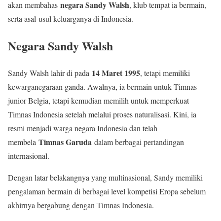
negara Sandy Walsh
akan membahas
, klub tempat ia bermain,
serta asal-usul keluarganya di Indonesia.
Negara Sandy Walsh
14 Maret 1995
Sandy Walsh lahir di pada
, tetapi memiliki
kewarganegaraan ganda. Awalnya, ia bermain untuk Timnas
junior Belgia, tetapi kemudian memilih untuk memperkuat
Timnas Indonesia setelah melalui proses naturalisasi. Kini, ia
resmi menjadi warga negara Indonesia dan telah
Timnas Garuda
membela
dalam berbagai pertandingan
internasional.
Dengan latar belakangnya yang multinasional, Sandy memiliki
pengalaman bermain di berbagai level kompetisi Eropa sebelum
akhirnya bergabung dengan Timnas Indonesia.