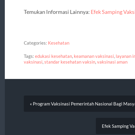
Temukan Informasi Lainnya:
Efek Samping Vaks
Categories:
Kesehatan
Tags:
edukasi kesehatan
,
keamanan vaksinasi
,
layanan i
vaksinasi
,
standar kesehatan vaksin
,
vaksinasi aman
« Program Vaksinasi Pemerintah Nasional Bagi Masy
Efek Samping Va