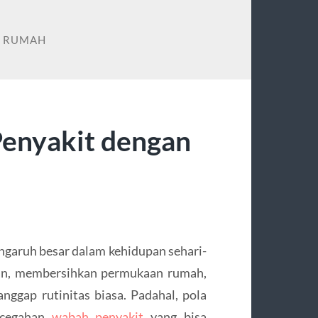
N RUMAH
enyakit dengan
engaruh besar dalam kehidupan sehari-
kan, membersihkan permukaan rumah,
nggap rutinitas biasa. Padahal, pola
ncegahan
wabah penyakit
yang bisa