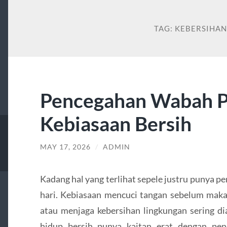
TAG:
KEBERSIHA
Pencegahan Wabah P
Kebiasaan Bersih
MAY 17, 2026
/
ADMIN
Kadang hal yang terlihat sepele justru punya p
hari. Kebiasaan mencuci tangan sebelum ma
atau menjaga kebersihan lingkungan sering dia
hidup bersih punya kaitan erat dengan pe