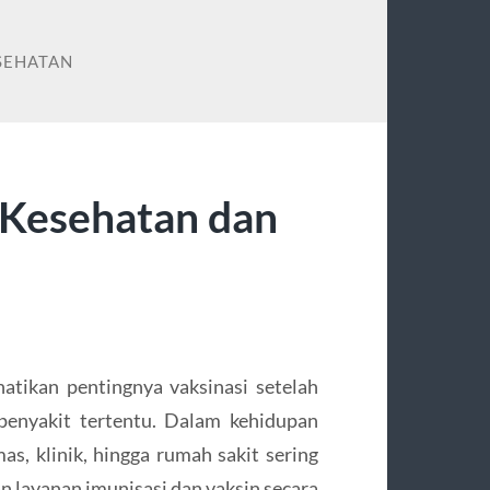
SEHATAN
s Kesehatan dan
atikan pentingnya vaksinasi setelah
penyakit tertentu. Dalam kehidupan
mas, klinik, hingga rumah sakit sering
layanan imunisasi dan vaksin secara