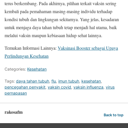
terus berkembang. Pada akhirnya, pilihan terkait vaksin sering
kembali pada pemahaman masing-masing individu terhadap
kondisi tubuh dan lingkungan sekitarnya. Yang jelas, kesadaran
untuk menjaga daya tahan tubuh tetap menjadi hal utama, baik
melalui vaksin maupun kebiasaan hidup sehat lainnya.
Temukan Informasi Lainnya:
Vaksinasi Booster sebagai Upaya
Perlindungan Kesehatan
Categories:
Kesehatan
Tags:
daya tahan tubuh
,
flu
,
imun tubuh
,
kesehatan
,
pencegahan penyakit
,
vaksin covid
,
vaksin influenza
,
virus
pernapasan
rakosafm
Back to top